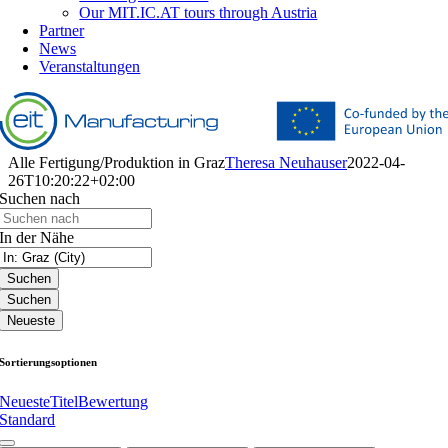
Our MIT.IC.AT tours through Austria
Partner
News
Veranstaltungen
Alle Fertigung/Produktion in Graz
Theresa Neuhauser
2022-04-
26T10:20:22+02:00
Suchen nach
In der Nähe
Suchen
Suchen
Neueste
Sortierungsoptionen
Neueste
Titel
Bewertung
Standard