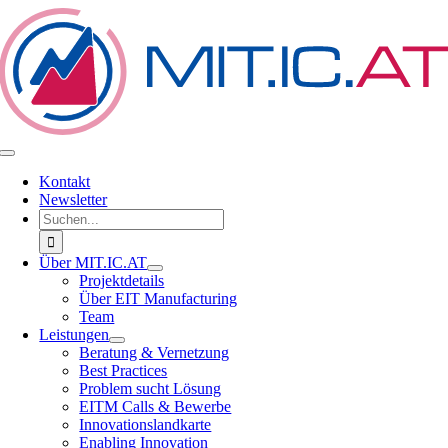
Zum
Inhalt
springen
Toggle
Navigation
Kontakt
Newsletter
Suche
nach:
Über MIT.IC.AT
Projektdetails
Über EIT Manufacturing
Team
Leistungen
Beratung & Vernetzung
Best Practices
Problem sucht Lösung
EITM Calls & Bewerbe
Innovationslandkarte
Enabling Innovation