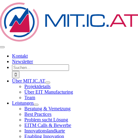
Zum
Inhalt
springen
Toggle
Navigation
Kontakt
Newsletter
Suche
nach:
Über MIT.IC.AT
Projektdetails
Über EIT Manufacturing
Team
Leistungen
Beratung & Vernetzung
Best Practices
Problem sucht Lösung
EITM Calls & Bewerbe
Innovationslandkarte
Enabling Innovation