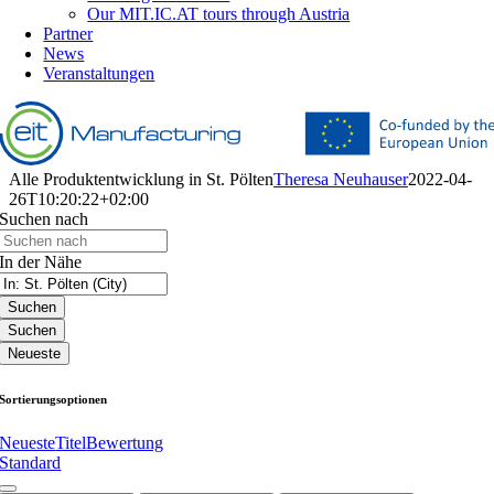
Our MIT.IC.AT tours through Austria
Partner
News
Veranstaltungen
Alle Produktentwicklung in St. Pölten
Theresa Neuhauser
2022-04-
26T10:20:22+02:00
Suchen nach
In der Nähe
Suchen
Suchen
Neueste
Sortierungsoptionen
Neueste
Titel
Bewertung
Standard