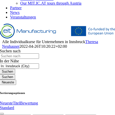
Our MIT.IC.AT tours through Austria
Partner
News
Veranstaltungen
Alle Individualkurse für Unternehmen in Innsbruck
Theresa
Neuhauser
2022-04-26T10:20:22+02:00
Suchen nach
In der Nähe
Suchen
Suchen
Neueste
Sortierungsoptionen
Neueste
Titel
Bewertung
Standard