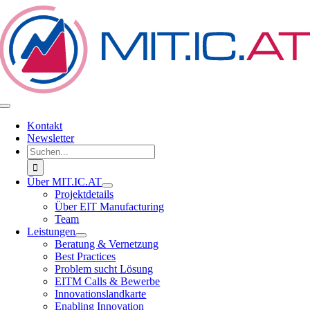
Zum
Inhalt
springen
Toggle
Navigation
Kontakt
Newsletter
Suche
nach:
Über MIT.IC.AT
Projektdetails
Über EIT Manufacturing
Team
Leistungen
Beratung & Vernetzung
Best Practices
Problem sucht Lösung
EITM Calls & Bewerbe
Innovationslandkarte
Enabling Innovation