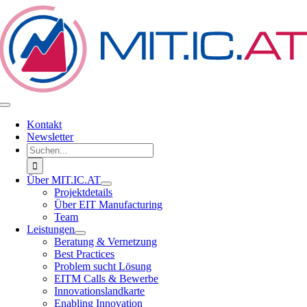
Zum
Inhalt
springen
Toggle
Navigation
Kontakt
Newsletter
Suche
nach:
Über MIT.IC.AT
Projektdetails
Über EIT Manufacturing
Team
Leistungen
Beratung & Vernetzung
Best Practices
Problem sucht Lösung
EITM Calls & Bewerbe
Innovationslandkarte
Enabling Innovation