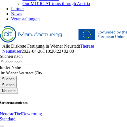
Our MIT.IC.AT tours through Austria
Partner
News
Veranstaltungen
Alle Diskrete Fertigung in Wiener Neustadt
Theresa
Neuhauser
2022-04-26T10:20:22+02:00
Suchen nach
In der Nähe
Suchen
Suchen
Neueste
Sortierungsoptionen
Neueste
Titel
Bewertung
Standard