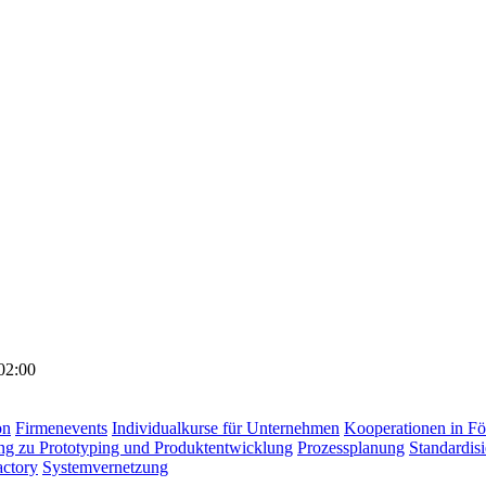
02:00
on
Firmenevents
Individualkurse für Unternehmen
Kooperationen in Fö
ng zu Prototyping und Produktentwicklung
Prozessplanung
Standardisi
actory
Systemvernetzung