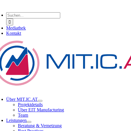
Zum
oggle
Inhalt
avigation
Suche
springen
nach:
Mediathek
Kontakt
oggle
avigation
Über MIT.IC.AT
Projektdetails
Über EIT Manufacturing
Team
Leistungen
Beratung & Vernetzung
Best Practices