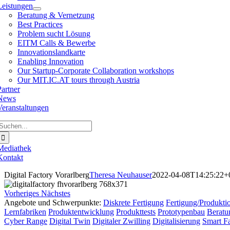
Leistungen
Beratung & Vernetzung
Best Practices
Problem sucht Lösung
EITM Calls & Bewerbe
Innovationslandkarte
Enabling Innovation
Our Startup-Corporate Collaboration workshops
Our MIT.IC.AT tours through Austria
Partner
News
Veranstaltungen
Suche
ach:
Mediathek
Kontakt
Digital Factory Vorarlberg
Theresa Neuhauser
2022-04-08T14:25:22+
Vorheriges
Nächstes
Angebote und Schwerpunkte:
Diskrete Fertigung
Fertigung/Produkti
Lernfabriken
Produktentwicklung
Produkttests
Prototypenbau
Beratu
Cyber Range
Digital Twin
Digitaler Zwilling
Digitalisierung
Smart F