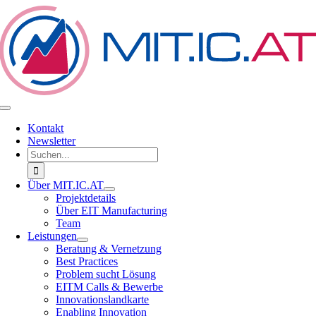
Zum
Inhalt
springen
Toggle
Navigation
Kontakt
Newsletter
Suche
nach:
Über MIT.IC.AT
Projektdetails
Über EIT Manufacturing
Team
Leistungen
Beratung & Vernetzung
Best Practices
Problem sucht Lösung
EITM Calls & Bewerbe
Innovationslandkarte
Enabling Innovation