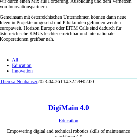
wir durch einen Mix aus Förderung, Ausbildung und dem Vernetzen
von Innovationspartnern.
Gemeinsam mit österreichischen Unternehmen können dann neue
Ideen in Projekte umgesetzt und Pilotkunden gefunden werden –
europaweit. Horizon Europe oder EITM Calls sind dadurch für
österreichische KMUs leichter erreichbar und internationale
Kooperationen greifbar nah.
All
Education
Innovation
Theresa Neuhauser
2023-04-26T14:32:59+02:00
DigiMain 4.0
Education
Empowering digital and technical robotics skills of maintenance
workforce 4.0