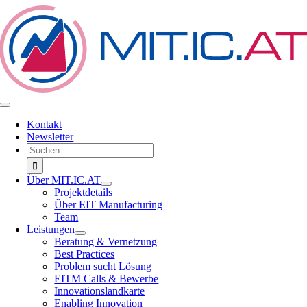
Zum
Inhalt
springen
Toggle
Navigation
Kontakt
Newsletter
Suche
nach:
Über MIT.IC.AT
Projektdetails
Über EIT Manufacturing
Team
Leistungen
Beratung & Vernetzung
Best Practices
Problem sucht Lösung
EITM Calls & Bewerbe
Innovationslandkarte
Enabling Innovation