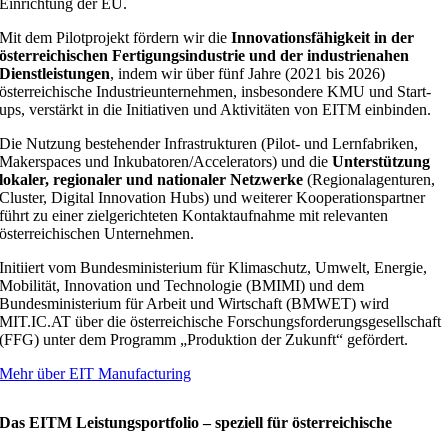
Einrichtung der EU.
Mit dem Pilotprojekt fördern wir die
Innovationsfähigkeit in der
österreichischen Fertigungsindustrie und der industrienahen
Dienstleistungen
, indem wir über fünf Jahre (2021 bis 2026)
österreichische Industrieunternehmen, insbesondere KMU und Start-
ups, verstärkt in die Initiativen und Aktivitäten von EITM einbinden.
Die Nutzung bestehender Infrastrukturen (Pilot- und Lernfabriken,
Makerspaces und Inkubatoren/Accelerators) und die
Unterstützung
lokaler, regionaler und nationaler Netzwerke
(Regionalagenturen,
Cluster, Digital Innovation Hubs) und weiterer Kooperationspartner
führt zu einer zielgerichteten Kontaktaufnahme mit relevanten
österreichischen Unternehmen.
Initiiert vom Bundesministerium für Klimaschutz, Umwelt, Energie,
Mobilität, Innovation und Technologie (BMIMI) und dem
Bundesministerium für Arbeit und Wirtschaft (BMWET) wird
MIT.IC.AT über die österreichische Forschungsforderungsgesellschaft
(FFG) unter dem Programm „Produktion der Zukunft“ gefördert.
Mehr über EIT Manufacturing
Das EITM Leistungsportfolio – speziell für österreichische