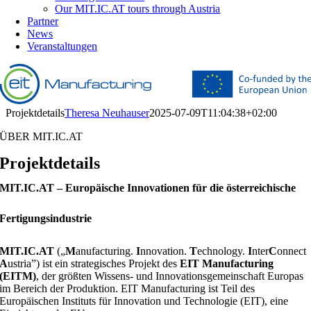
Our MIT.IC.AT tours through Austria
Partner
News
Veranstaltungen
Projektdetails
Theresa Neuhauser
2025-07-09T11:04:38+02:00
ÜBER MIT.IC.AT
Projektdetails
MIT.IC.AT
– Europäische Innovationen für die österreichische
Fertigungsindustrie
MIT.IC.AT
(„
M
anufacturing.
I
nnovation.
T
echnology.
I
nter
C
onnect
A
ustria”) ist ein strategisches Projekt des
EIT Manufacturing
(EITM)
, der größten Wissens- und Innovationsgemeinschaft Europas
im Bereich der Produktion. EIT Manufacturing ist Teil des
Europäischen Instituts für Innovation und Technologie (EIT), eine