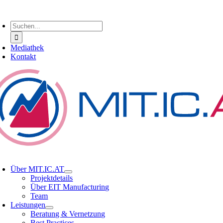
Zum
oggle
Inhalt
avigation
Suche
springen
nach:
Mediathek
Kontakt
oggle
avigation
Über MIT.IC.AT
Projektdetails
Über EIT Manufacturing
Team
Leistungen
Beratung & Vernetzung
Best Practices