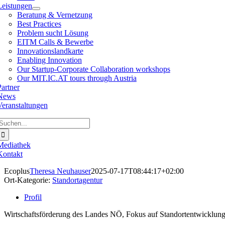
Leistungen
Beratung & Vernetzung
Best Practices
Problem sucht Lösung
EITM Calls & Bewerbe
Innovationslandkarte
Enabling Innovation
Our Startup-Corporate Collaboration workshops
Our MIT.IC.AT tours through Austria
Partner
News
Veranstaltungen
Suche
ach:
Mediathek
Kontakt
Ecoplus
Theresa Neuhauser
2025-07-17T08:44:17+02:00
Ort-Kategorie:
Standortagentur
Profil
Wirtschaftsförderung des Landes NÖ, Fokus auf Standortentwicklung