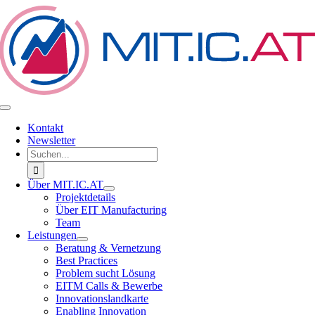
Zum
Inhalt
springen
Toggle
Navigation
Kontakt
Newsletter
Suche
nach:
Über MIT.IC.AT
Projektdetails
Über EIT Manufacturing
Team
Leistungen
Beratung & Vernetzung
Best Practices
Problem sucht Lösung
EITM Calls & Bewerbe
Innovationslandkarte
Enabling Innovation