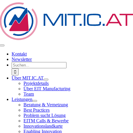
Zum
Inhalt
springen
Toggle
Navigation
Kontakt
Newsletter
Suche
nach:
Über MIT.IC.AT
Projektdetails
Über EIT Manufacturing
Team
Leistungen
Beratung & Vernetzung
Best Practices
Problem sucht Lösung
EITM Calls & Bewerbe
Innovationslandkarte
Enabling Innovation