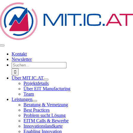
Zum
Inhalt
springen
Toggle
Navigation
Kontakt
Newsletter
Suche
nach:
Über MIT.IC.AT
Projektdetails
Über EIT Manufacturing
Team
Leistungen
Beratung & Vernetzung
Best Practices
Problem sucht Lösung
EITM Calls & Bewerbe
Innovationslandkarte
Enabling Innovation