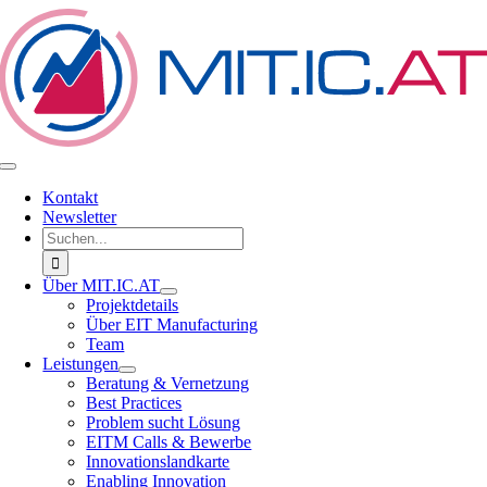
Zum
Inhalt
springen
Toggle
Navigation
Kontakt
Newsletter
Suche
nach:
Über MIT.IC.AT
Projektdetails
Über EIT Manufacturing
Team
Leistungen
Beratung & Vernetzung
Best Practices
Problem sucht Lösung
EITM Calls & Bewerbe
Innovationslandkarte
Enabling Innovation