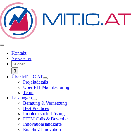
Zum
Inhalt
springen
Toggle
Navigation
Kontakt
Newsletter
Suche
nach:
Über MIT.IC.AT
Projektdetails
Über EIT Manufacturing
Team
Leistungen
Beratung & Vernetzung
Best Practices
Problem sucht Lösung
EITM Calls & Bewerbe
Innovationslandkarte
Enabling Innovation