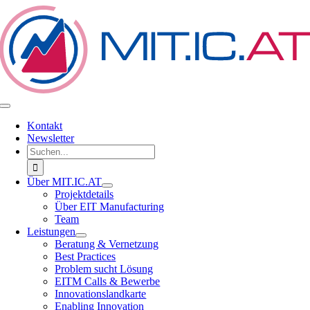
Zum
Inhalt
springen
Toggle
Navigation
Kontakt
Newsletter
Suche
nach:
Über MIT.IC.AT
Projektdetails
Über EIT Manufacturing
Team
Leistungen
Beratung & Vernetzung
Best Practices
Problem sucht Lösung
EITM Calls & Bewerbe
Innovationslandkarte
Enabling Innovation