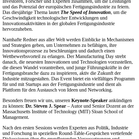
Investoren, Forscher und Experten zusammen, um die Leistungen
und das Potenzial der europäischen Fertigungsindustrie zu feiern.
Das diesjährige Thema lautet
The Speed of Innovation
, um die
Geschwindigkeit technologischer Entwicklungen und
Innovationsaktivitäten in der globalen Fertigungsindustrie
hervorzuheben.
Namhafte Redner aus aller Welt werden Einblicke in Mechanismen
und Strategien geben, um Unternehmen zu befähigen, ihre
Innovationsprozesse zu beschleunigen und dadurch einen
Wettbewerbsvorteil zu erlangen. Der Manufacturing Day strebt
danach, die neuesten Innovationen und Technologien vorzustellen,
die diesen Wandel vorantreiben, und junge Führungskräfte in der
Fertigungsbranche dazu zu inspirieren, aktiv die Zukunft der
Industrie mitzugestalten. Das Event bietet ein vielfältiges Programm
für und mit Startups aus der Fertigungsindustrie und dient als
Plattform für den Austausch von Ideen und Networking.
Besonders freuen wir uns, unseren
Keynote-Speaker
ankündigen
zu können:
Dr. Steven J. Spear
– Autor und Senior Dozent an der
Massachusetts Institute of Technology (MIT) Sloan School of
Management.
Nach den ersten Sessions werden Experten aus Politik, Industrie
und Forschung in speziellen Round-Table-Gesprächen vertiefende
Diskussionen über die grundlegenden Voraussetzungen und