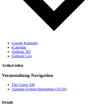
Google Kalender
iCalendar
Outlook 365
Outlook Live
Artikel teilen
X
LinkedIn
E-
Veranstaltung-Navigation
Mail
The Green 100
Austrian System Integration (AUSI)
Details