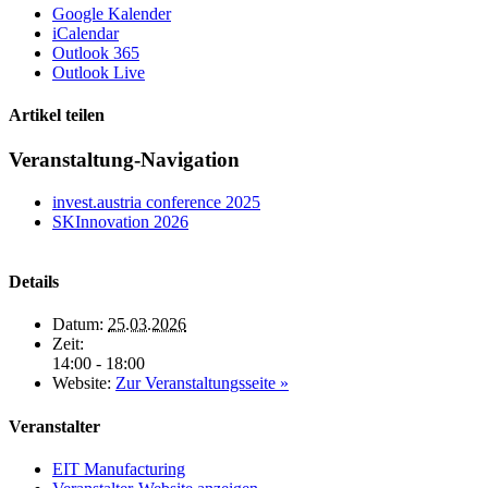
Google Kalender
iCalendar
Outlook 365
Outlook Live
Artikel teilen
X
LinkedIn
E-
Veranstaltung-Navigation
Mail
invest.austria conference 2025
SKInnovation 2026
Details
Datum:
25.03.2026
Zeit:
14:00 - 18:00
Website:
Zur Veranstaltungsseite »
Veranstalter
EIT Manufacturing