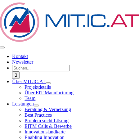
Zum
Inhalt
springen
Toggle
Navigation
Kontakt
Newsletter
Suche
nach:
Über MIT.IC.AT
Projektdetails
Über EIT Manufacturing
Team
Leistungen
Beratung & Vernetzung
Best Practices
Problem sucht Lösung
EITM Calls & Bewerbe
Innovationslandkarte
Enabling Innovation