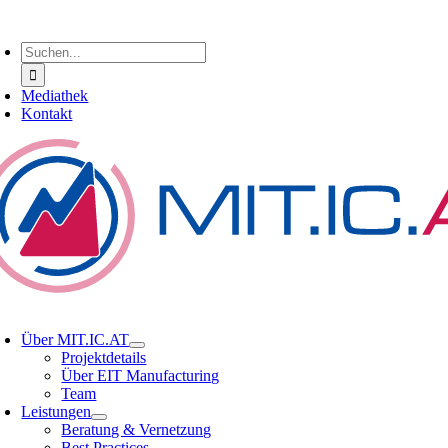
Zum
oggle
Inhalt
avigation
Suche
springen
nach:
Mediathek
Kontakt
oggle
avigation
Über MIT.IC.AT
Projektdetails
Über EIT Manufacturing
Team
Leistungen
Beratung & Vernetzung
Best Practices