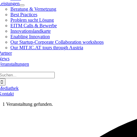
Leistungen
Beratung & Vernetzung
Best Practices
Problem sucht Lösung
EITM Calls & Bewerbe
Innovationslandkarte
Enabling Innovation
Our Startup-Corporate Collaboration workshops
Our MIT.IC.AT tours through Austria
Partner
News
Veranstaltungen
Suche
ach:
Mediathek
Kontakt
1 Veranstaltung gefunden.