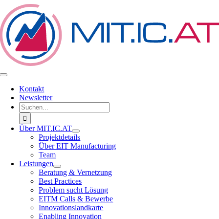
Zum
Inhalt
springen
Toggle
Navigation
Kontakt
Newsletter
Suche
nach:
Über MIT.IC.AT
Projektdetails
Über EIT Manufacturing
Team
Leistungen
Beratung & Vernetzung
Best Practices
Problem sucht Lösung
EITM Calls & Bewerbe
Innovationslandkarte
Enabling Innovation