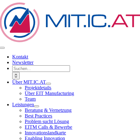
Zum
Inhalt
springen
Toggle
Navigation
Kontakt
Newsletter
Suche
nach:
Über MIT.IC.AT
Projektdetails
Über EIT Manufacturing
Team
Leistungen
Beratung & Vernetzung
Best Practices
Problem sucht Lösung
EITM Calls & Bewerbe
Innovationslandkarte
Enabling Innovation