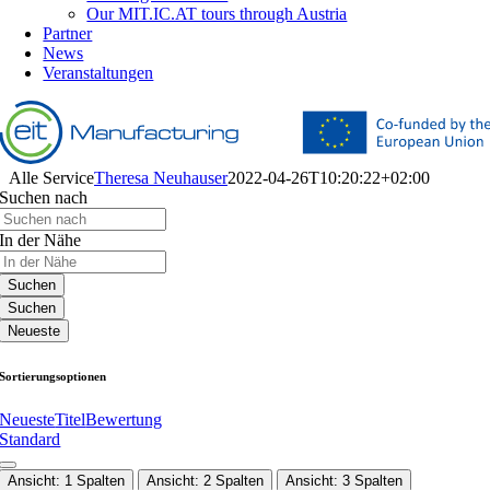
Our MIT.IC.AT tours through Austria
Partner
News
Veranstaltungen
Alle Service
Theresa Neuhauser
2022-04-26T10:20:22+02:00
Suchen nach
In der Nähe
Suchen
Suchen
Neueste
Sortierungsoptionen
Neueste
Titel
Bewertung
Standard
Ansicht: 1 Spalten
Ansicht: 2 Spalten
Ansicht: 3 Spalten