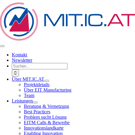
Zum
Inhalt
springen
Toggle
Navigation
Kontakt
Newsletter
Suche
nach:
Über MIT.IC.AT
Projektdetails
Über EIT Manufacturing
Team
Leistungen
Beratung & Vernetzung
Best Practices
Problem sucht Lösung
EITM Calls & Bewerbe
Innovationslandkarte
Enabling Innovation