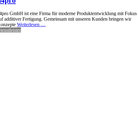
d4pro
4pro GmbH ist eine Firma für moderne Produktentwicklung mit Fokus
uf additiver Fertigung. Gemeinsam mit unseren Kunden bringen wir
onzepte
Weiterlesen …
ienstleister