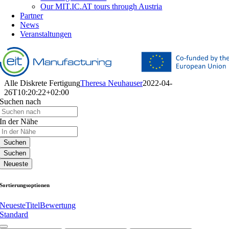
Our MIT.IC.AT tours through Austria
Partner
News
Veranstaltungen
Alle Diskrete Fertigung
Theresa Neuhauser
2022-04-
26T10:20:22+02:00
Suchen nach
In der Nähe
Suchen
Suchen
Neueste
Sortierungsoptionen
Neueste
Titel
Bewertung
Standard