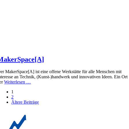
MakerSpace[A]
er MakerSpace[A] ist eine offene Werkstätte für alle Menschen mit
nteresse an Technik, (Kunst-)handwerk und innovativen Ideen. Ein Ort
er
Weiterlesen …
Posts
1
2
navigation
Ältere Beiträge