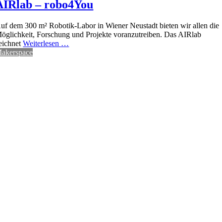
AIRlab – robo4You
uf dem 300 m² Robotik-Labor in Wiener Neustadt bieten wir allen die
öglichkeit, Forschung und Projekte voranzutreiben. Das AIRlab
eichnet
Weiterlesen …
akerspace