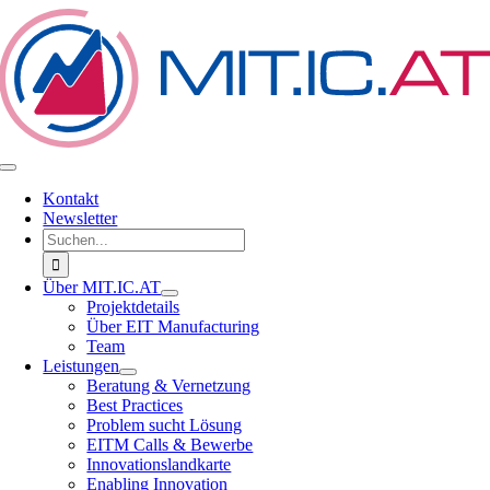
Zum
Inhalt
springen
Toggle
Navigation
Kontakt
Newsletter
Suche
nach:
Über MIT.IC.AT
Projektdetails
Über EIT Manufacturing
Team
Leistungen
Beratung & Vernetzung
Best Practices
Problem sucht Lösung
EITM Calls & Bewerbe
Innovationslandkarte
Enabling Innovation