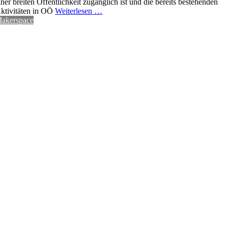
iner breiten Öffentlichkeit zugänglich ist und die bereits bestehenden
ktivitäten in OÖ
Weiterlesen …
akerspace