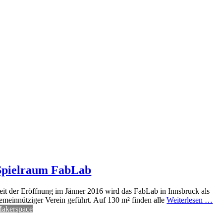
Spielraum FabLab
eit der Eröffnung im Jänner 2016 wird das FabLab in Innsbruck als
emeinnütziger Verein geführt. Auf 130 m² finden alle
Weiterlesen …
akerspace