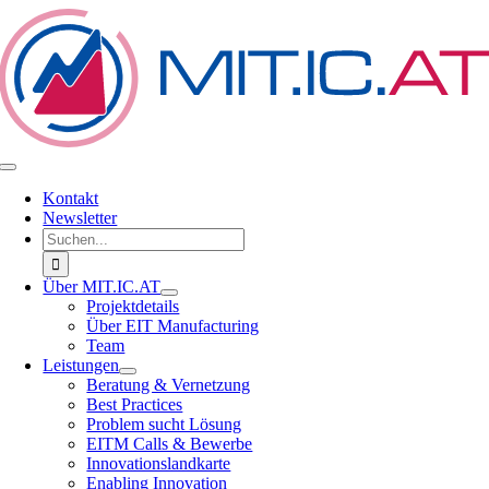
Zum
Inhalt
springen
Toggle
Navigation
Kontakt
Newsletter
Suche
nach:
Über MIT.IC.AT
Projektdetails
Über EIT Manufacturing
Team
Leistungen
Beratung & Vernetzung
Best Practices
Problem sucht Lösung
EITM Calls & Bewerbe
Innovationslandkarte
Enabling Innovation