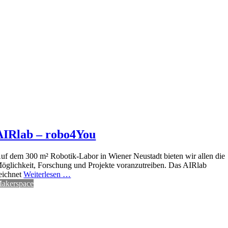
AIRlab – robo4You
uf dem 300 m² Robotik-Labor in Wiener Neustadt bieten wir allen die
öglichkeit, Forschung und Projekte voranzutreiben. Das AIRlab
eichnet
Weiterlesen …
akerspace