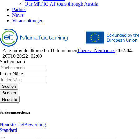
Our MIT.IC.AT tours through Austria
Partner
News
Veranstaltungen
Alle Individualkurse für Unternehmen
Theresa Neuhauser
2022-04-
26T10:20:22+02:00
Suchen nach
In der Nähe
Suchen
Suchen
Neueste
Sortierungsoptionen
Neueste
Titel
Bewertung
Standard