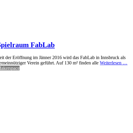
Spielraum FabLab
eit der Eröffnung im Jänner 2016 wird das FabLab in Innsbruck als
emeinnütziger Verein geführt. Auf 130 m² finden alle
Weiterlesen …
akerspace