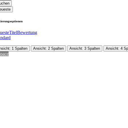
uchen
eueste
tierungsoptionen
ueste
Titel
Bewertung
andard
nsicht: 1 Spalten
Ansicht: 2 Spalten
Ansicht: 3 Spalten
Ansicht: 4 Sp
pace