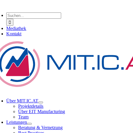
Zum
oggle
Inhalt
avigation
Suche
springen
nach:
Mediathek
Kontakt
oggle
avigation
Über MIT.IC.AT
Projektdetails
Über EIT Manufacturing
Team
Leistungen
Beratung & Vernetzung
Best Practices