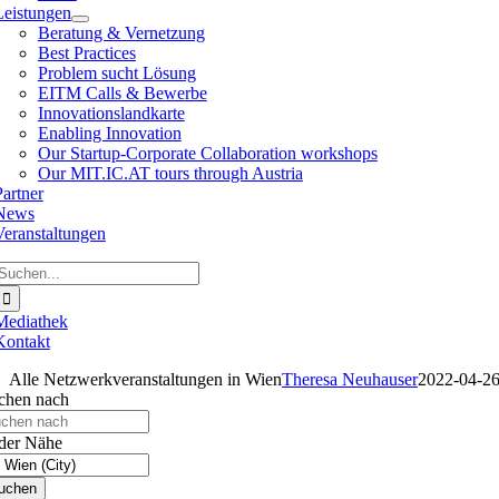
Leistungen
Beratung & Vernetzung
Best Practices
Problem sucht Lösung
EITM Calls & Bewerbe
Innovationslandkarte
Enabling Innovation
Our Startup-Corporate Collaboration workshops
Our MIT.IC.AT tours through Austria
Partner
News
Veranstaltungen
Suche
ach:
Mediathek
Kontakt
Alle Netzwerkveranstaltungen in Wien
Theresa Neuhauser
2022-04-2
chen nach
 der Nähe
uchen