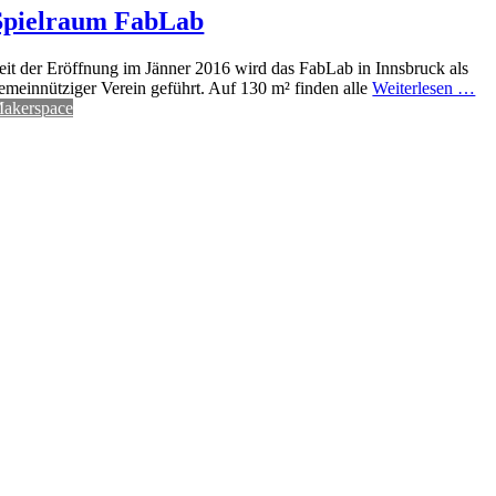
Spielraum FabLab
eit der Eröffnung im Jänner 2016 wird das FabLab in Innsbruck als
emeinnütziger Verein geführt. Auf 130 m² finden alle
Weiterlesen …
akerspace