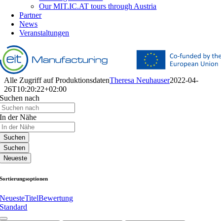
Our MIT.IC.AT tours through Austria
Partner
News
Veranstaltungen
Alle Zugriff auf Produktionsdaten
Theresa Neuhauser
2022-04-
26T10:20:22+02:00
Suchen nach
In der Nähe
Suchen
Suchen
Neueste
Sortierungsoptionen
Neueste
Titel
Bewertung
Standard