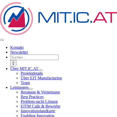
Zum
Inhalt
springen
Toggle
Navigation
Kontakt
Newsletter
Suche
nach:
Über MIT.IC.AT
Projektdetails
Über EIT Manufacturing
Team
Leistungen
Beratung & Vernetzung
Best Practices
Problem sucht Lösung
EITM Calls & Bewerbe
Innovationslandkarte
Enabling Innovation