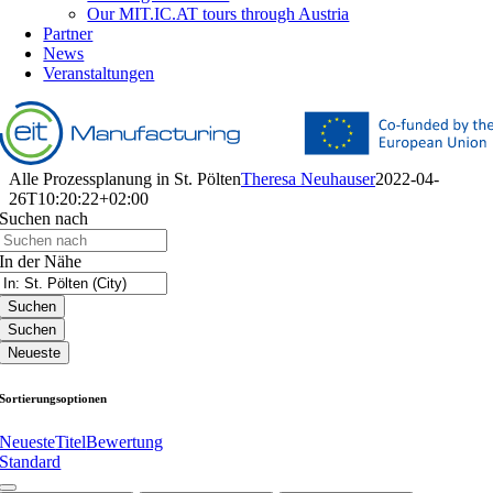
Our MIT.IC.AT tours through Austria
Partner
News
Veranstaltungen
Alle Prozessplanung in St. Pölten
Theresa Neuhauser
2022-04-
26T10:20:22+02:00
Suchen nach
In der Nähe
Suchen
Suchen
Neueste
Sortierungsoptionen
Neueste
Titel
Bewertung
Standard