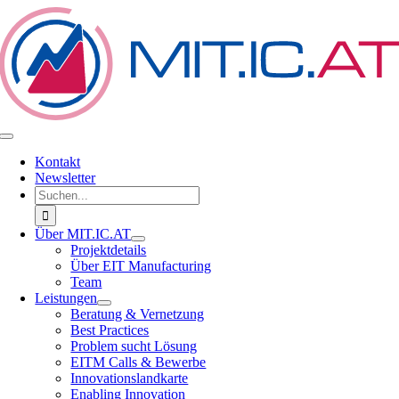
Zum
Inhalt
springen
Toggle
Navigation
Kontakt
Newsletter
Suche
nach:
Über MIT.IC.AT
Projektdetails
Über EIT Manufacturing
Team
Leistungen
Beratung & Vernetzung
Best Practices
Problem sucht Lösung
EITM Calls & Bewerbe
Innovationslandkarte
Enabling Innovation