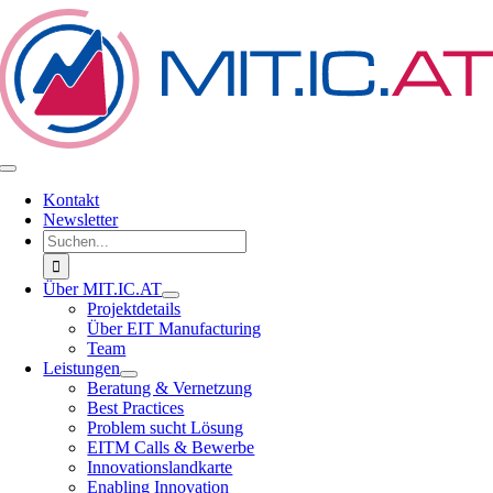
Zum
Inhalt
springen
Toggle
Navigation
Kontakt
Newsletter
Suche
nach:
Über MIT.IC.AT
Projektdetails
Über EIT Manufacturing
Team
Leistungen
Beratung & Vernetzung
Best Practices
Problem sucht Lösung
EITM Calls & Bewerbe
Innovationslandkarte
Enabling Innovation