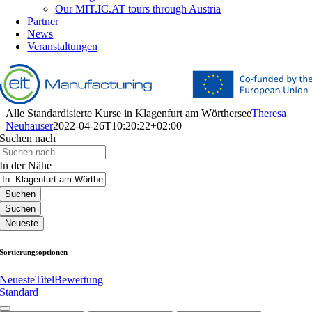
Our MIT.IC.AT tours through Austria
Partner
News
Veranstaltungen
Alle Standardisierte Kurse in Klagenfurt am Wörthersee
Theresa
Neuhauser
2022-04-26T10:20:22+02:00
Suchen nach
In der Nähe
Suchen
Suchen
Neueste
Sortierungsoptionen
Neueste
Titel
Bewertung
Standard