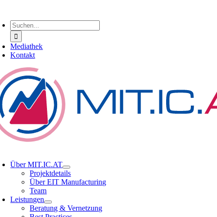
Zum
oggle
Inhalt
avigation
Suche
springen
nach:
Mediathek
Kontakt
oggle
avigation
Über MIT.IC.AT
Projektdetails
Über EIT Manufacturing
Team
Leistungen
Beratung & Vernetzung
Best Practices