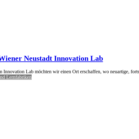
iener Neustadt Innovation Lab
m Innovation Lab möchten wir einen Ort erschaffen, wo neuartige, fo
und Lernfabriken