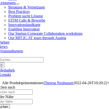
Leistungen
Beratung & Vernetzung
Best Practices
Problem sucht Lösung
EITM Calls & Bewerbe
Innovationslandkarte
Enabling Innovation
Our Startup-Corporate Collaboration workshops
Our MIT.IC.AT tours through Austria
Partner
News
Veranstaltungen
Suche
ach:
Mediathek
Kontakt
Alle Produktpräsentationen
Theresa Neuhauser
2022-04-26T10:20:22
chen nach
 der Nähe
uchen