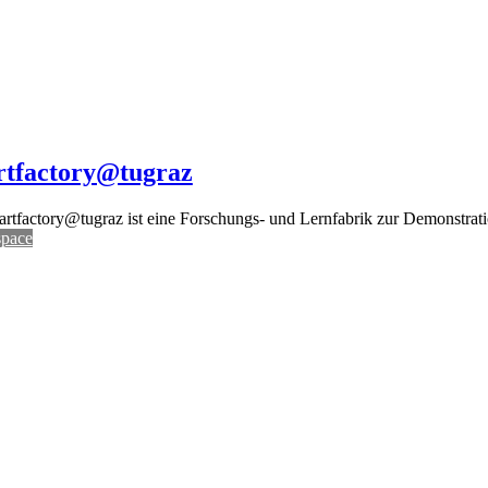
rtfactory@tugraz
rtfactory@tugraz ist eine Forschungs- und Lernfabrik zur Demonstrati
pace