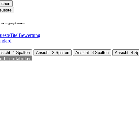
uchen
eueste
tierungsoptionen
ueste
Titel
Bewertung
andard
nsicht: 1 Spalten
Ansicht: 2 Spalten
Ansicht: 3 Spalten
Ansicht: 4 Sp
und Lernfabriken