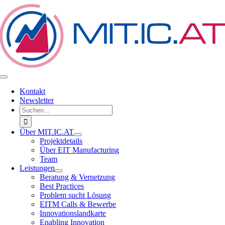
Zum
Inhalt
springen
Toggle
Navigation
Kontakt
Newsletter
Suche
nach:
Über MIT.IC.AT
Projektdetails
Über EIT Manufacturing
Team
Leistungen
Beratung & Vernetzung
Best Practices
Problem sucht Lösung
EITM Calls & Bewerbe
Innovationslandkarte
Enabling Innovation