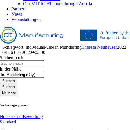
Our MIT.IC.AT tours through Austria
Partner
News
Veranstaltungen
Schlagwort: Individualkurse in Munderfing
Theresa Neuhauser
2022-
04-26T10:20:22+02:00
Suchen nach
In der Nähe
Suchen
Suchen
Neueste
Sortierungsoptionen
Neueste
Titel
Bewertung
Standard