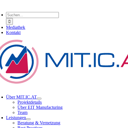
Zum
oggle
Inhalt
avigation
Suche
springen
nach:
Mediathek
Kontakt
oggle
avigation
Über MIT.IC.AT
Projektdetails
Über EIT Manufacturing
Team
Leistungen
Beratung & Vernetzung
Best Practices