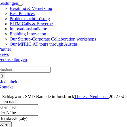
Leistungen
Beratung & Vernetzung
Best Practices
Problem sucht Lösung
EITM Calls & Bewerbe
Innovationslandkarte
Enabling Innovation
Our Startup-Corporate Collaboration workshops
Our MIT.IC.AT tours through Austria
Partner
News
Veranstaltungen
Suche
ach:
Mediathek
Kontakt
Schlagwort: SMD Bauteile in Innsbruck
Theresa Neuhauser
2022-04-
chen nach
 der Nähe
uchen