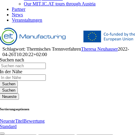
Our MIT.IC.AT tours through Austria
Partner
News
Veranstaltungen
Schlagwort: Thermisches Trennverfahren
Theresa Neuhauser
2022-
04-26T10:20:22+02:00
Suchen nach
In der Nähe
Suchen
Suchen
Neueste
Sortierungsoptionen
Neueste
Titel
Bewertung
Standard