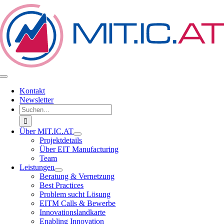
Zum
Inhalt
springen
Toggle
Navigation
Kontakt
Newsletter
Suche
nach:
Über MIT.IC.AT
Projektdetails
Über EIT Manufacturing
Team
Leistungen
Beratung & Vernetzung
Best Practices
Problem sucht Lösung
EITM Calls & Bewerbe
Innovationslandkarte
Enabling Innovation