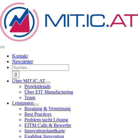
Zum
Inhalt
springen
Toggle
Navigation
Kontakt
Newsletter
Suche
nach:
Über MIT.IC.AT
Projektdetails
Über EIT Manufacturing
Team
Leistungen
Beratung & Vernetzung
Best Practices
Problem sucht Lösung
EITM Calls & Bewerbe
Innovationslandkarte
Enabling Innovation