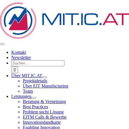
Zum
Inhalt
springen
Toggle
Navigation
Kontakt
Newsletter
Suche
nach:
Über MIT.IC.AT
Projektdetails
Über EIT Manufacturing
Team
Leistungen
Beratung & Vernetzung
Best Practices
Problem sucht Lösung
EITM Calls & Bewerbe
Innovationslandkarte
Enabling Innovation