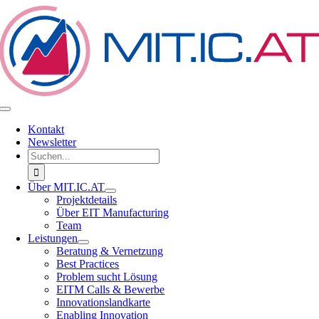
Zum
Inhalt
springen
Toggle
Navigation
Kontakt
Newsletter
Suche
nach:
Über MIT.IC.AT
Projektdetails
Über EIT Manufacturing
Team
Leistungen
Beratung & Vernetzung
Best Practices
Problem sucht Lösung
EITM Calls & Bewerbe
Innovationslandkarte
Enabling Innovation