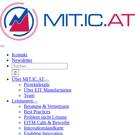
Zum
Inhalt
springen
Toggle
Navigation
Kontakt
Newsletter
Suche
nach:
Über MIT.IC.AT
Projektdetails
Über EIT Manufacturing
Team
Leistungen
Beratung & Vernetzung
Best Practices
Problem sucht Lösung
EITM Calls & Bewerbe
Innovationslandkarte
Enabling Innovation