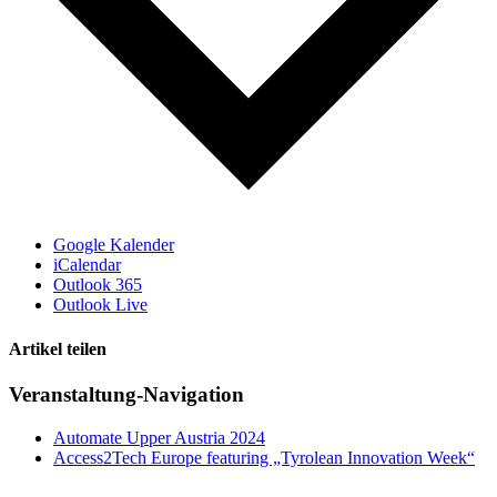
Google Kalender
iCalendar
Outlook 365
Outlook Live
Artikel teilen
X
LinkedIn
E-
Veranstaltung-Navigation
Mail
Automate Upper Austria 2024
Access2Tech Europe featuring „Tyrolean Innovation Week“