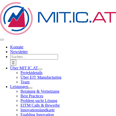
Zum
Inhalt
springen
Toggle
Navigation
Kontakt
Newsletter
Suche
nach:
Über MIT.IC.AT
Projektdetails
Über EIT Manufacturing
Team
Leistungen
Beratung & Vernetzung
Best Practices
Problem sucht Lösung
EITM Calls & Bewerbe
Innovationslandkarte
Enabling Innovation