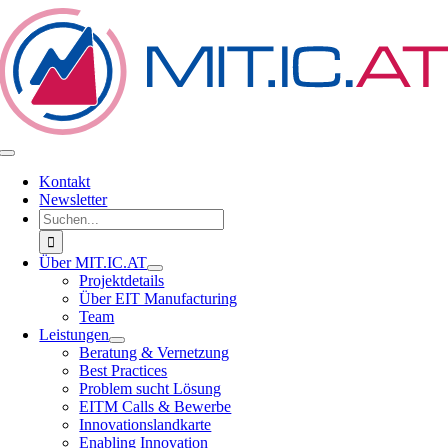
Zum
Inhalt
springen
Toggle
Navigation
Kontakt
Newsletter
Suche
nach:
Über MIT.IC.AT
Projektdetails
Über EIT Manufacturing
Team
Leistungen
Beratung & Vernetzung
Best Practices
Problem sucht Lösung
EITM Calls & Bewerbe
Innovationslandkarte
Enabling Innovation