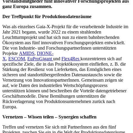
Vorstandsmitglieder fünf innovativer Forschungsprojekten aus
ganz Europa zusammen.
Der Treffpunkt für Produktionsdatenräume
Was als einzelnes Gaia-X-Projekt für die verarbeitende Industrie im
Jahr 2021 begann, wurde 2022 zu einem strahlenden
Leuchtturmprojekt und hat sich nun zu einem bahnbrechenden
Ökosystem aus fünf innovativen Forschungsprojekten entwickelt.
Die von Industrie- und ForschungspartnerInnen unterstützten
Projekte
AMIDS
,
DIONE-
X
,
ESCOM
,
EuProGigant
und
Flex4Res
konzentrieren sich auf
spezifische Ziele, die in das Projektökosystem einfließen, z. B. die
Stärkung der Resilienz von Lieferketten, das Ermöglichen eines
sicheren und standortübergreifenden Datenaustauschs sowie die
Vernetzung von InnovationspartnerInnen. Gemeinsam zeigen sie
auf, wie Daten den industriellen Wertschöpfungsprozess
unterstützen können und beschreiben die Vorteile datengetriebener
Geschäftsmodelle. Diese Bemühungen unterstützen die
Rückverlagerung von Produktionsunternehmen zurück nach
Europa.
Vernetzen – Wissen teilen – Synergien schaffen
Treffen und vernetzen Sie sich mit PartnerInnen aus den fünf
Projekten, tauchen Sie ein in die Welt der Produktionsdatenräume