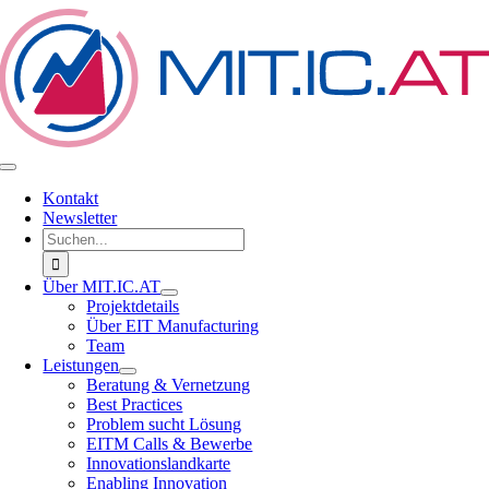
Zum
Inhalt
springen
Toggle
Navigation
Kontakt
Newsletter
Suche
nach:
Über MIT.IC.AT
Projektdetails
Über EIT Manufacturing
Team
Leistungen
Beratung & Vernetzung
Best Practices
Problem sucht Lösung
EITM Calls & Bewerbe
Innovationslandkarte
Enabling Innovation