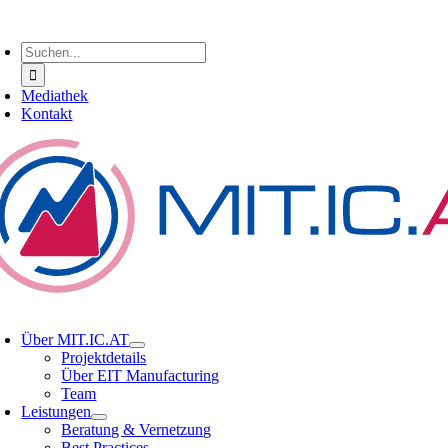
Zum
oggle
Inhalt
avigation
Suche
springen
nach:
Mediathek
Kontakt
oggle
avigation
Über MIT.IC.AT
Projektdetails
Über EIT Manufacturing
Team
Leistungen
Beratung & Vernetzung
Best Practices