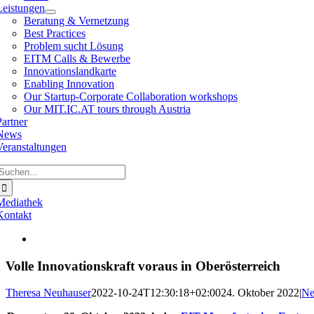
Leistungen
Beratung & Vernetzung
Best Practices
Problem sucht Lösung
EITM Calls & Bewerbe
Innovationslandkarte
Enabling Innovation
Our Startup-Corporate Collaboration workshops
Our MIT.IC.AT tours through Austria
Partner
News
Veranstaltungen
Suche
ach:
Mediathek
Kontakt
Zeige
grösseres
Bild
Volle Innovationskraft voraus in Oberösterreich
Theresa Neuhauser
2022-10-24T12:30:18+02:00
24. Oktober 2022
|
N