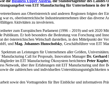
wie die
Business Upper Austria
, die Standortagentur des Landes 
ützungsangebot von EIT Manufacturing für Unternehmen in der Reg
envertreterInnen aus Oberösterreich und anderen Regionen folgten der
ng war es, oberösterreichische Industrieunternehmen über das diverse 
fältigen Aktivitäten zu involvieren.
ordneter zum Europäischen Parlament (1996 – 2019) und seit 2020 Mit
de Publikum. Er hob besonders die Bedeutung von Forschung und Innovati
t der österreichischen Wirtschaft darstellen, in den Mittelpunkt der V
GmbH, und
Mag. Johannes Hunschofsky
, Geschäftsführer von EIT Ma
Spektrum an Leistungen für Unternehmen aller Größen, Universitäten, S
IT Manufacturing Call for Proposals. Innovation Manager
Dr. Gerhard 
 Mitglieder im EIT Manufacturing Ökosystem berichteten
Peter Kopfer
ness Network, über ihre Erfahrungen mit EIT Manufacturing und ihre 
wie die zahlreichen und individuellen Unterstützungsmöglichkeiten s
rbeit sowie den Vortragenden für Ihre Einblicke und informativen Prä