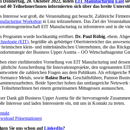
 Donnertag, 20. Oktober 2022, luden
EIT Manufacturing East
so
nd 40 TeilnehmerInnen informierten sich über das breite Unterst
s Interesse war groß, die Veranstaltung gut besucht. Zahlreiche Firm
nufacturing Workshop
in Linz teilzunehmen. Das Ziel der Veranstaltu
novationsgemeinschaft EIT Manufacturing zu informieren und in die viel
s Programm wurde hochkarätig eröffnet.
Dr. Paul Rübig
, ehem. Abge
chnologie (EIT)
, begrüßte als gebürtiger Oberösterreicher das anwesen
r heimischen klein- und mittelständischen Unternehmen, die das Rückgra
andortstrategie der Business Upper Austria – OÖ Wirtschaftsagentur 
ben einer einführenden Vorstellung von EIT Manufacturing und dessen 
e jährliche Ausschreibung für Innovationsprojekte, den sogenannten E
antwortete die zahlreichen Fragen aus dem Publikum. Als erfolgreiche
rformance Metals, sowie
Balász Barta
, Geschäftsführer, Pannon Busi
sammenzuarbeiten. Beide Sprecher hoben das umfangreiche Netzwerk so
e TeilnehmerInnen bei einem gemeinsamen Mittagessen austauschen.
ser Dank gilt Business Upper Austria für die hervorragende Zusammena
ße Interesse und laden Interessierte ein, mit uns in Kontakt zu treten.
ntakt
wnload Präsentationen
lgen Sie uns schon auf
LinkedIn
?