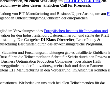
Oberösterreich, zu einem Workshop im
TECHCENTER Linz
ein.
ion, sowie über dessen jährlichen Call for Proposals.
 Einladung von EIT Manufacturing und Business Upper Austria, um am
E
Angebot an Unterstützungsmöglichkeiten der europäischen
glied im Verwaltungsrat des
Europäischen Instituts für Innovation und
on für den Industriestandort Österreich hervor, und stellte die Kraft
eranstaltung. Die Gastgeber
DI Klaus Oberreiter
, Leiter Policy &
nufacturing East führten durch das abwechslungsreiche Programm.
tudenten und Forschungseinrichtungen gab es detaillierte Einblicke i
Russ
führte die TeilnehmerInnen Schritt für Schritt durch den Prozess 
, Business Optimization Production Companies, voestalpine High
Beweggründe, mit der Innovationsgemeinschaft und dessen Partnern
eitens EIT Manufacturing in den Vordergrund. Im Anschluss konnten s
sentationen. Wir bedanken uns auch bei allen Teilnehmenden für das